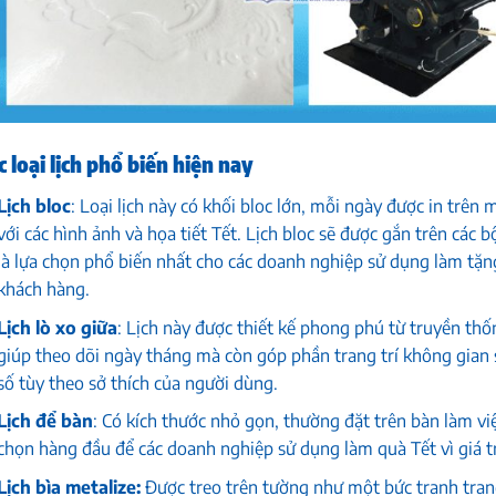
c loại lịch phổ biến hiện nay
Lịch bloc
: Loại lịch này có khối bloc lớn, mỗi ngày được in trên
với các hình ảnh và họa tiết Tết. Lịch bloc sẽ được gắn trên các b
là lựa chọn phổ biến nhất cho các doanh nghiệp sử dụng làm tặn
khách hàng.
Lịch lò xo giữa
: Lịch này được thiết kế phong phú từ truyền thốn
giúp theo dõi ngày tháng mà còn góp phần trang trí không gian s
số tùy theo sở thích của người dùng.
Lịch để bàn
: Có kích thước nhỏ gọn, thường đặt trên bàn làm việ
chọn hàng đầu để các doanh nghiệp sử dụng làm quà Tết vì giá tr
Lịch bìa metalize:
Được treo trên tường như một bức tranh trang