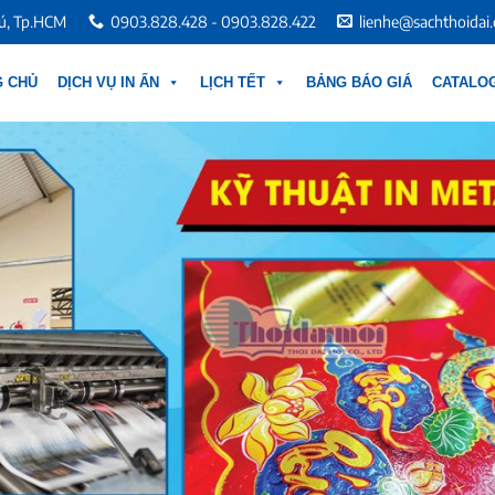
hú, Tp.HCM
0903.828.428 - 0903.828.422
lienhe@sachthoidai
G CHỦ
DỊCH VỤ IN ẤN
LỊCH TẾT
BẢNG BÁO GIÁ
CATALOG