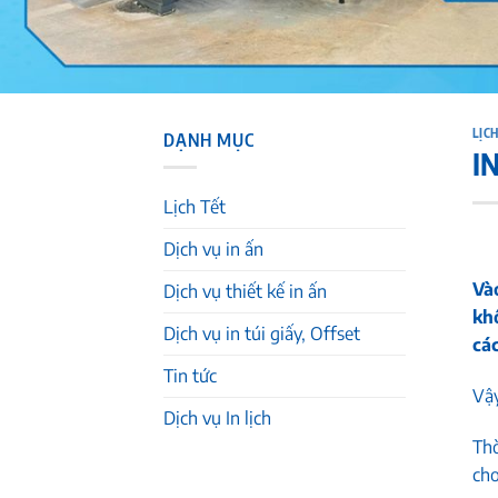
LỊCH
DẠNH MỤC
I
Lịch Tết
Dịch vụ in ấn
Và
Dịch vụ thiết kế in ấn
khô
Dịch vụ in túi giấy, Offset
cá
Tin tức
Vậy
Dịch vụ In lịch
Thờ
cho