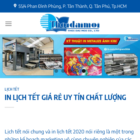
Chuyển
55/4 Phan Đình Phùng, P. Tân Thành, Q. Tân Phú, Tp.HCM
đến
nội
dung
LỊCH TẾT
IN LỊCH TẾT GIÁ RẺ UY TÍN CHẤT LƯỢNG
Lịch tết nói chung và in lịch tết 2020 nói riêng là một trong
những kế hoạch marketing vô cùng chuyên nghiệp của các