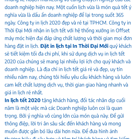
doanh nghiệp hiện nay. Một cuốn lịch vừa là món quà tết ý
nghĩa vừa là dấu ấn doanh nghiệp để lại trong suốt 365
ngày. Công ty in lịch 2020 đẹp và rẻ tại TPHCM. Công ty in
Thời Đại Mới nhận in lịch tết với hệ thống xưởng in Offset
máy móc hiện đại đáp ứng chất lượng và thời gian mọi đơn
hàng đặt in lịch.
Đặt in lịch tại In Thời Đại Mới
quý khách
sẽ tiết kiệm tối đa chi phí, khi sử dụng dịch vụ in lịch tết
2020 của chúng sẽ mang lại nhiều lợi ích cho quý khách và
doanh nghiệp. Là địa chỉ in lịch tết giá rẻ và đẹp, uy tín
nhiều năm nay, chúng tôi hiểu yêu cầu khách hàng và luôn
cam kết chất lượng dịch vụ, thời gian giao hàng nhanh và
giá in lịch rẻ nhất.
In lịch tết 2020
tặng khách hàng, đối tác nhân dịp cuối
năm là một việc mà các Doanh nghiệp luôn coi là quan
trọng. Bởi ý nghĩa vô cùng lớn của món quà này. Để gửi
thông điệp, lời tri ân sâu sắc đến khách hàng và mong
muốn được gắn bó lâu dài hơn nữa. Để đưa hình ảnh
thương hiệu đi sâu hơn và tâm trí khách hàng và tìm kiếm