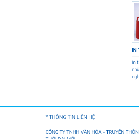
IN 
In 
nhữ
nghi
* THÔNG TIN LIÊN HỆ
CÔNG TY TNHH VĂN HÓA – TRUYỀN THÔ
THỜI ĐẠI MỚI