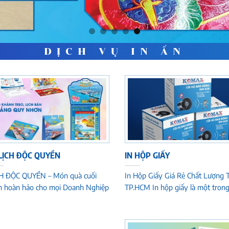
DỊCH VỤ IN ẤN
 LỊCH ĐỘC QUYỀN
IN HỘP GIẤY
H ĐỘC QUYỀN – Món quà cuối
In Hộp Giấy Giá Rẻ Chất Lượng T
 hoàn hảo cho mọi Doanh Nghiệp
TP.HCM In hộp giấy là một trong.