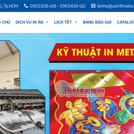
hú, Tp.HCM
0903.828.428 - 0903.828.422
lienhe@sachthoidai
G CHỦ
DỊCH VỤ IN ẤN
LỊCH TẾT
BẢNG BÁO GIÁ
CATALOG