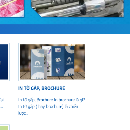
IN TỜ GẤP, BROCHURE
ại
In tờ gấp, Brochure In brochure là gì?
..
In tờ gấp ( hay brochure) là chiến
lược...