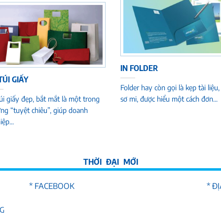
IN FOLDER
TÚI GIẤY
Folder hay còn gọi là kẹp tài liệu,
túi giấy đẹp, bắt mắt là một trong
sơ mi, được hiểu một cách đơn...
ng “tuyệt chiêu”, giúp doanh
ệp...
* FACEBOOK
* Đ
NG