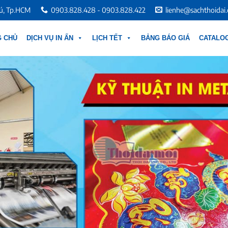
hú, Tp.HCM
0903.828.428 - 0903.828.422
lienhe@sachthoidai
G CHỦ
DỊCH VỤ IN ẤN
LỊCH TẾT
BẢNG BÁO GIÁ
CATALOG