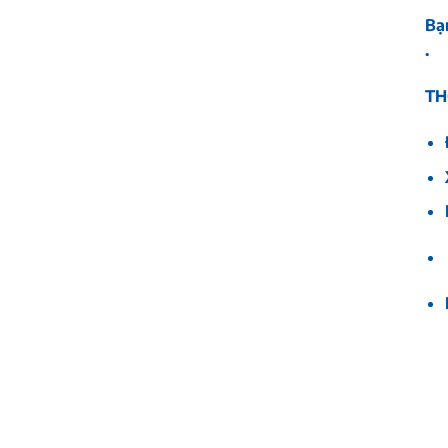
Bạ
.
TH