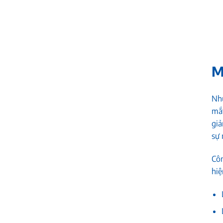
M
Nh
mắt
giả
sự 
Côn
hiệ