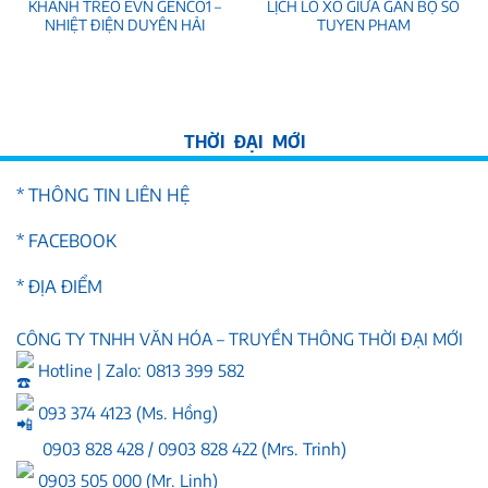
KHÁNH TREO EVN GENCO1 –
LỊCH LÒ XO GIỮA GẮN BỘ SỐ
NHIỆT ĐIỆN DUYÊN HẢI
TUYEN PHAM
* THÔNG TIN LIÊN HỆ
* FACEBOOK
* ĐỊA ĐIỂM
CÔNG TY TNHH VĂN HÓA – TRUYỀN THÔNG THỜI ĐẠI MỚI
Hotline | Zalo: 0813 399 582
093 374 4123 (Ms. Hồng)
0903 828 428 / 0903 828 422 (Mrs. Trinh)
0903 505 000 (Mr. Linh)