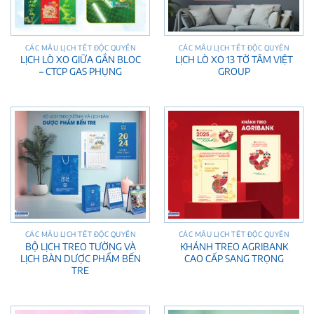
CÁC MẪU LỊCH TẾT ĐỘC QUYỀN
CÁC MẪU LỊCH TẾT ĐỘC QUYỀN
LỊCH LÒ XO GIỮA GẮN BLOC
LỊCH LÒ XO 13 TỜ TÂM VIỆT
– CTCP GAS PHỤNG
GROUP
CÁC MẪU LỊCH TẾT ĐỘC QUYỀN
CÁC MẪU LỊCH TẾT ĐỘC QUYỀN
BỘ LỊCH TREO TƯỜNG VÀ
KHÁNH TREO AGRIBANK
LỊCH BÀN DƯỢC PHẨM BẾN
CAO CẤP SANG TRỌNG
TRE