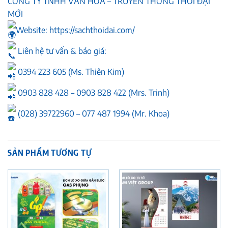
CÔNG TY TNHH VĂN HÓA – TRUYỀN THÔNG THỜI ĐẠI
MỚI
Website:
https://sachthoidai.com/
Liên hệ tư vấn & báo giá:
0394 223 605 (Ms. Thiên Kim)
0903 828 428 – 0903 828 422 (Mrs. Trinh)
(028) 39722960 – 077 487 1994 (Mr. Khoa)
SẢN PHẨM TƯƠNG TỰ