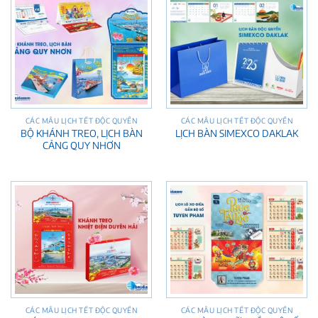
CÁC MẪU LỊCH TẾT ĐỘC QUYỀN
CÁC MẪU LỊCH TẾT ĐỘC QUYỀN
BỘ KHÁNH TREO, LỊCH BÀN
LỊCH BÀN SIMEXCO DAKLAK
CẢNG QUY NHƠN
CÁC MẪU LỊCH TẾT ĐỘC QUYỀN
CÁC MẪU LỊCH TẾT ĐỘC QUYỀN