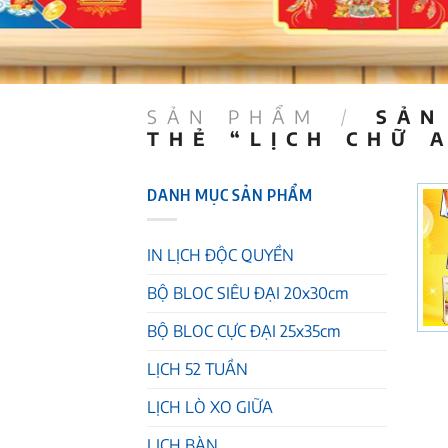
SẢN PHẨM
/
SẢN
THẺ “LỊCH CHỮ 
DANH MỤC SẢN PHẨM
IN LỊCH ĐỘC QUYỀN
BỘ BLOC SIÊU ĐẠI 20x30cm
BỘ BLOC CỰC ĐẠI 25x35cm
LỊCH 52 TUẦN
LỊCH LÒ XO GIỮA
LỊCH BÀN