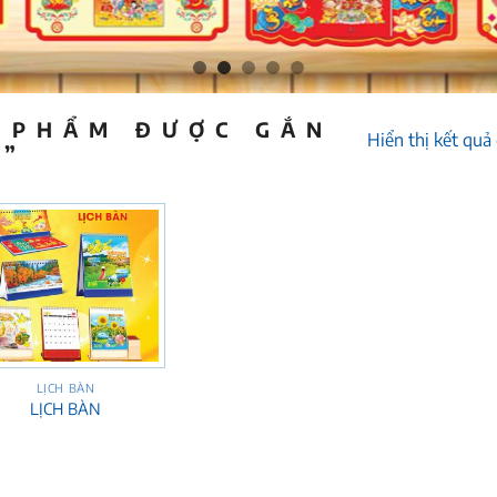
 PHẨM ĐƯỢC GẮN
Hiển thị kết quả
A”
LỊCH BÀN
LỊCH BÀN