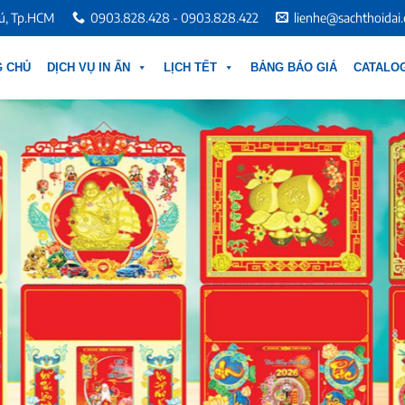
hú, Tp.HCM
0903.828.428 - 0903.828.422
lienhe@sachthoidai
G CHỦ
DỊCH VỤ IN ẤN
LỊCH TẾT
BẢNG BÁO GIÁ
CATALOG