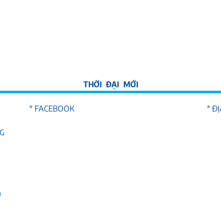
* FACEBOOK
* Đ
NG
)